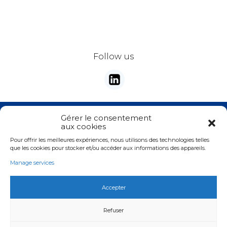
Address
Follow us
City
ZIP Code
Stay tunes with our newsletter
Gérer le consentement
Country
*
aux cookies
E-mail
*
Pour offrir les meilleures expériences, nous utilisons des technologies telles
Valider
que les cookies pour stocker et/ou accéder aux informations des appareils.
Phone
*
Manage services
Email
*
Accepter
Copyright © Kala
Refuser
Your demand
*
Legal informations