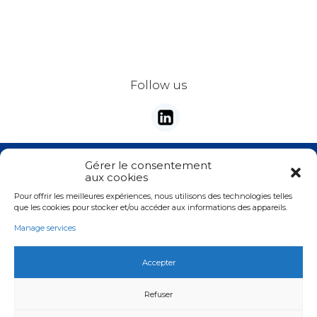
Address
City
Follow us
ZIP Code
Stay tunes with our newsletter
Gérer le consentement
Country
*
aux cookies
E-mail
*
Pour offrir les meilleures expériences, nous utilisons des technologies telles
Valider
que les cookies pour stocker et/ou accéder aux informations des appareils.
Phone
*
Manage services
Email
*
Accepter
Copyright © Kala
Refuser
Your demand
*
Legal informations