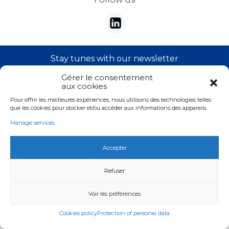
Address
City
Stay tunes with our newsletter
Gérer le consentement
E-mail
*
aux cookies
Valider
ZIP Code
Pour offrir les meilleures expériences, nous utilisons des technologies telles
que les cookies pour stocker et/ou accéder aux informations des appareils.
Country
*
Manage services
Accepter
Copyright © Kala
Phone
*
Legal informations
Refuser
Protection of personal data
Email
*
Voir les préférences
Crédits
Cookies policy
Protection of personal data
Your demand
*