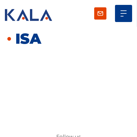
Contact us
ISA
KALA
Zone Artisanale Ecotay, 35410 Nouvoitou (France)
+33 2 99 37 64 64
Company
Given name
*
Family name
*
Position
Follow us